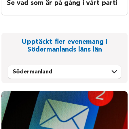
Se vad som är på gång i vårt parti
Upptäckt fler evenemang i
Södermanlands läns län
Södermanland
Eskilstuna
Oxelösund
Flen
Strängnäs
Gnesta
Trosa
Katrineholm
Vingåker
Nyköping