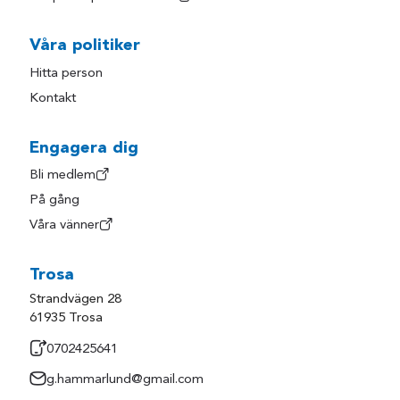
Våra politiker
Hitta person
Kontakt
Engagera dig
Bli medlem
På gång
Våra vänner
Trosa
Strandvägen 28
61935 Trosa
0702425641
g.hammarlund@gmail.com